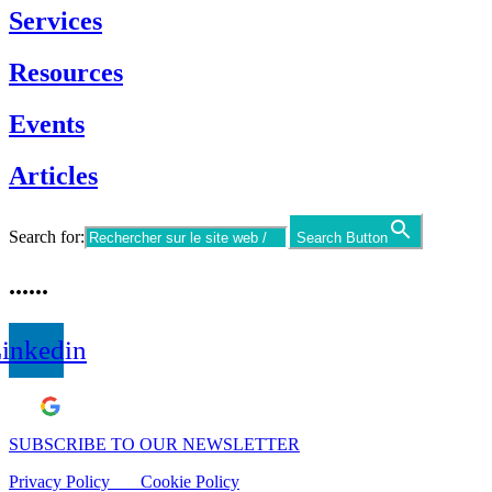
Services
Resources
Events
Articles
Search for:
Search Button
......
inkedin
Laisser un avis Google
SUBSCRIBE TO OUR NEWSLETTER
Privacy Policy
Cookie Policy